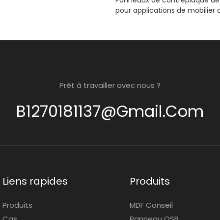
Panneaux de contreplaqué de 
pour applications de mobilier d
Prêt à travailler avec nous ?
B1270181137@gmail.com
Liens rapides
Produits
Produits
MDF Conseil
Cas
Panneau OSB