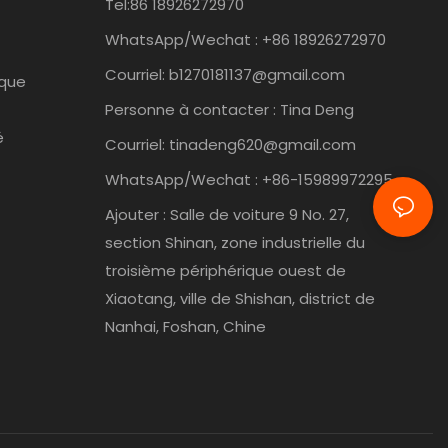
Tel:86
18926272970
WhatsApp/Wechat : +86 18926272970
Courriel:
b1270181137@gmail.com
ique
Personne à contacter : Tina Deng
é
Courriel:
tinadeng620@gmail.com
WhatsApp/Wechat : +86-15989972295
Ajouter : Salle de voiture 9 No. 27,
section Shinan, zone industrielle du
troisième périphérique ouest de
Xiaotang, ville de Shishan, district de
Nanhai, Foshan, Chine