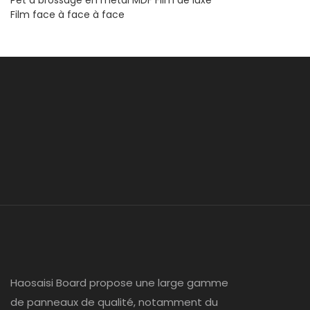
Pet à brossage en métal MDF Film de luxe
Film face à face à face
Haosaisi Board propose une large gamme
de panneaux de qualité, notamment du