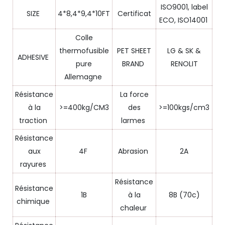
ISO9001, label
SIZE
4*8,4*9,4*10FT
Certificat
ECO, ISO14001
Colle
thermofusible
PET SHEET
LG & SK &
ADHESIVE
pure
BRAND
RENOLIT
Allemagne
Résistance
La force
à la
>=400kg/CM3
des
>=100kgs/cm3
traction
larmes
Résistance
aux
4F
Abrasion
2A
rayures
Résistance
Résistance
1B
à la
8B (70c)
chimique
chaleur