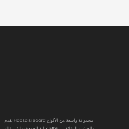
تقدم Haosaisi Board مجموعة واسعة من الألواح
عالية الجودة بما في ذلك MDF، والخشب الرقائقي،