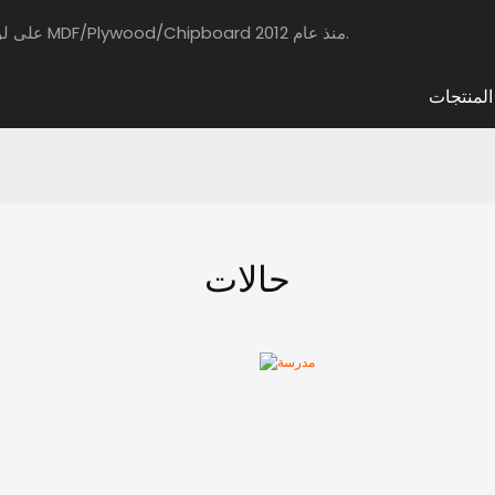
يركز مجلس HAOSAISI على لوحات مغلفة بالحيوانات الأليفة عالية الجودة مع MDF/Plywood/Chipboard منذ عام 2012.
المنتجات
حالات