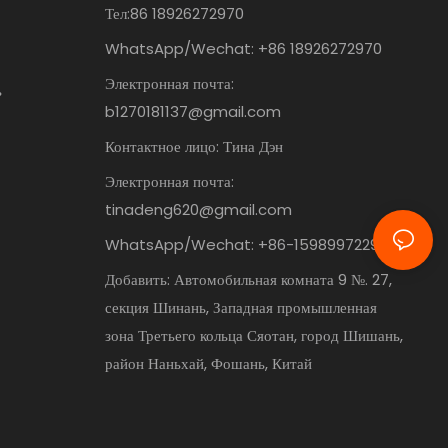
Тел:86
18926272970
WhatsApp/Wechat: +86 18926272970
Электронная почта:
ь
b1270181137@gmail.com
Контактное лицо: Тина Дэн
Электронная почта:
tinadeng620@gmail.com
WhatsApp/Wechat: +86-15989972295
Добавить: Автомобильная комната 9 №. 27,
секция Шинань, Западная промышленная
зона Третьего кольца Сяотан, город Шишань,
район Наньхай, Фошань, Китай