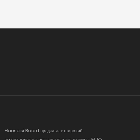
Haosaisi Board предлагает широкий
ассортимент качественных плит, включая МДФ,