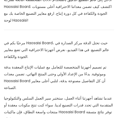
Haosaisi Board. اكتشف كيف تضمن معداتنا الاحترافية أعلى مستويات
الجودة والكفاءة في كل دورة إنتاج. ارفع معايير التصنيع الخاصة بك مع
لوحة Haosaisi!
مرحبًا بكم في Haosaisi Board، حيث تحتل الدقة مركز الصدارة في
عالم التصنيع. في هذا الفيديو، نعرض أجهزتنا الاحترافية التي تضع معايير
الجودة والكفاءة.
تم تصميم أجهزتنا المتخصصة للتعامل مع عمليات الإنتاج المعقدة بدقة
وموثوقية. بدءًا من الإعداد الأولي وحتى المنتج النهائي، تضمن معدات
Haosaisi Board أن كل التفاصيل مصنوعة بدقة، لتلبي أعلى معايير
الصناعة.
عندما تشاهد أجهزتنا أثناء العمل، ستختبر سير العمل السلس والتكنولوجيا
المتقدمة التي تحدد قدرات التصنيع لدينا. سواء كنت تنتج مكونات معقدة أو
منتجات واسعة النطاق، فإن ماكينات Haosaisi Board توفر نتائج متسقة