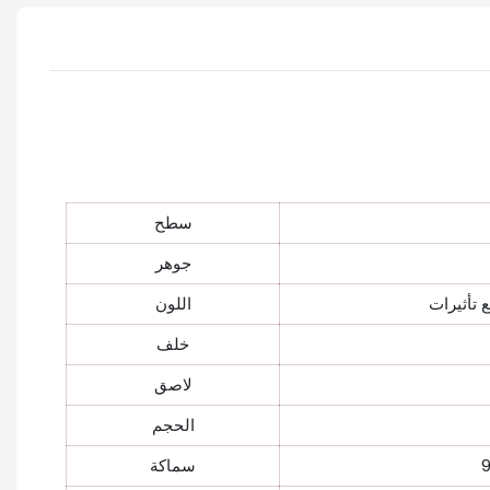
سطح
جوهر
اللون
خلف
لاصق
الحجم
سماكة