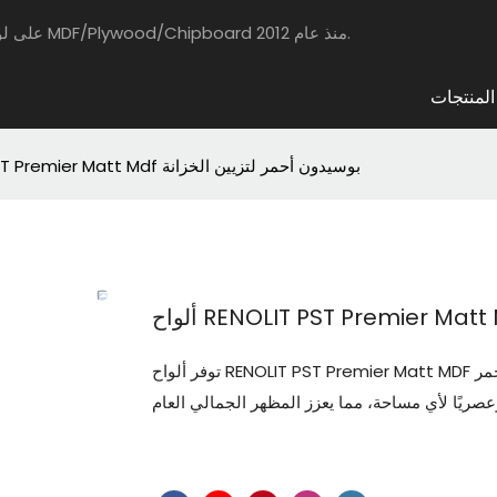
يركز مجلس HAOSAISI على لوحات مغلفة بالحيوانات الأليفة عالية الجودة مع MDF/Plywood/Chipboard منذ عام 2012.
المنتجات
ألواح RENOLIT PST Premier Matt Mdf بوسيدون أحمر لتزيين الخزانة
توفر ألواح RENOLIT PST Premier Matt MDF باللون الأحمر Poseidon خيارًا جريئًا ومميزًا لتزيين الخزانة بلونها الأحمر