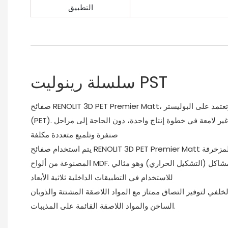
التطبيق
سلسلة رينوليت PST
صفائح RENOLIT 3D PET Premier Matt، مناسبة لأسطح الركائز الخشبية وتعتمد على البوليستر
(PET). إنه يتيح تصنيع أسطح جذابة وغير لامعة في خطوة إنتاج واحدة، دون الحاجة إلى مراحل
صنفرة وتلميع متعددة مكلفة
يتم استخدام صفائح RENOLIT 3D PET Premier Matt لإنتاج واجهات الأثاث المقولبة المزخرفة
المصنوعة من ألواح MDF. إنه يضمن معالجة خالية من المشاكل (التشكيل الحراري) وهو مثالي
للاستخدام في التطبيقات الداخلية ثلاثية الأبعاد
لخلفي لتوفير التصاق ممتاز مع المواد اللاصقة المشتتة والذوبان
الساخن والمواد اللاصقة القائمة على المذيبات.