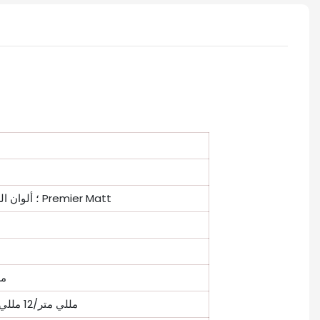
ألوان عادية مع تأثيرات Premier Matt أو High Gloss؛ ألوان الطلاء مع النقش الخشبي في Premier Matt
1220 × 2440 
9 مللي متر/12 مللي متر/15 مللي متر/18 مللي متر/22 مللي متر/25 مللي متر/30 مللي متر