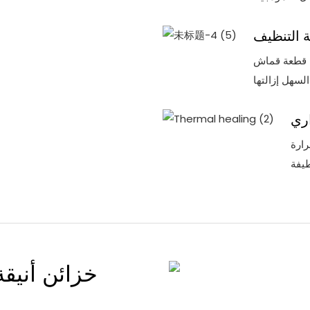
 التنظيف
ة قطعة قماش
اري
ارة
خزائن أنيقة