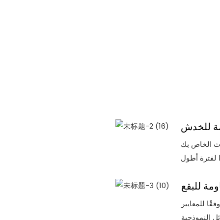
ة للخدش
اث الخاص بك
ومة للبقع
قًا للمعايير