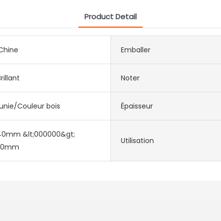
Product Detail
Chine
Emballer
illant
Noter
unie/Couleur bois
Épaisseur
40mm &lt;000000&gt;
Utilisation
750mm