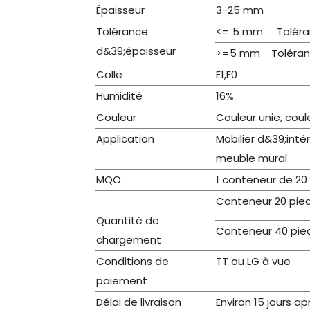
Épaisseur
3-25 mm
Tolérance
<= 5 mm Toléra
d&39;épaisseur
>=5 mm Toléran
Colle
E1,E0
Humidité
16%
Couleur
Couleur unie, coul
Application
Mobilier d&39;int
meuble mural
MQO
1 conteneur de 20
Conteneur 20 pied
Quantité de
Conteneur 40 pied
chargement
Conditions de
TT ou LG à vue
paiement
Délai de livraison
Environ 15 jours 