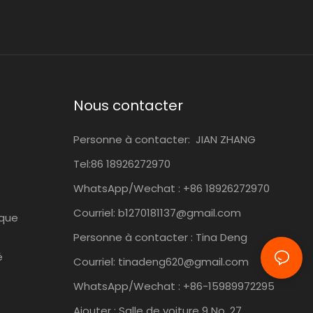
Nous contacter
Personne à contacter:
JIAN ZHANG
Tel:86
18926272970
WhatsApp/Wechat : +86 18926272970
Courriel:
b1270181137@gmail.com
ique
Personne à contacter : Tina Deng
é
Courriel:
tinadeng620@gmail.com
WhatsApp/Wechat : +86-15989972295
Ajouter : Salle de voiture 9 No. 27,