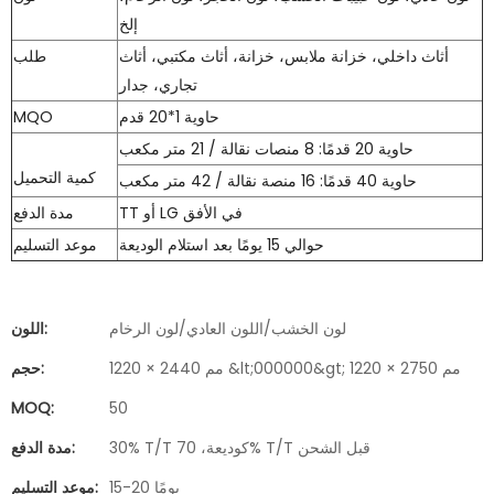
إلخ
أثاث داخلي، خزانة ملابس، خزانة، أثاث مكتبي، أثاث
طلب
تجاري، جدار
حاوية 1*20 قدم
MQO
حاوية 20 قدمًا: 8 منصات نقالة / 21 متر مكعب
كمية التحميل
حاوية 40 قدمًا: 16 منصة نقالة / 42 متر مكعب
TT أو LG في الأفق
مدة الدفع
حوالي 15 يومًا بعد استلام الوديعة
موعد التسليم
لون الخشب/اللون العادي/لون الرخام
اللون:
1220 × 2440 مم &lt;000000&gt; 1220 × 2750 مم
حجم:
MOQ:
50
30% T/T كوديعة، 70% T/T قبل الشحن
مدة الدفع:
15-20 يومًا
موعد التسليم: