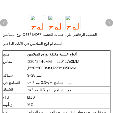
لوح الميلامين OSB/ MDF/ الخشب الرقائقي بلون حبيبات الخشب
استخدام لوح الميلامين في الأثاث الداخلي
ألواح خشبية مغلفة بورق الميلامين
منتج
1220*2440MM ,1220*2750MM
مقاس
,1220*2800MM,1220*3050MM
3-25 ملم
سماكة
<= 5 مم تسامح +/-0.3 مم
التسامح في
السُمك
>=5 مم تسامح +/-0.5 مم
E1,E0
غراء
16%
رُطُوبَة
لون عادي، لون حبيبات الخشب، لون الحجر، لون الرخام،
لون