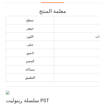
معلمة المنتج
سطح
جوهر
اللون
خلف
لاصق
الحجم
سماكة
التطبيق
سلسلة رينوليت PST