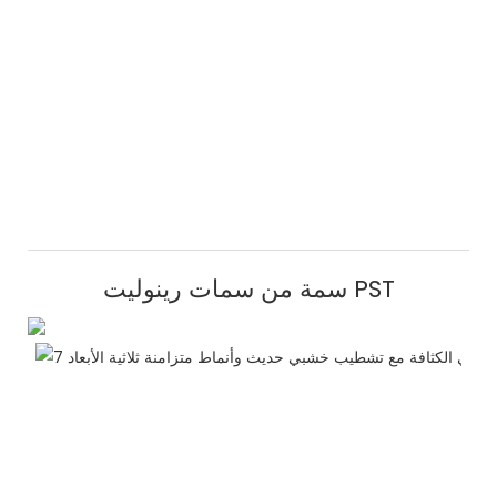
سمة من سمات رينوليت PST