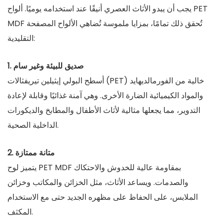
يجب أن يبدو الأثاث العصري أنيقًا عند استخدامه يوميًا. ألواح PET
MDF تُحقق ذلك تمامًا، بمزايا ملموسة تُضاهي الألواح المصفحة
التقليدية:
1. صديق للبيئة وغير سام
أسطح البولي إيثيلين تيريفثالات (PET) خالية من الفورمالديهايد
والمواد الكيميائية الضارة الأخرى. وهي آمنة غذائيًا وقابلة لإعادة
التدوير، مما يجعلها مثالية لأثاث الأطفال والمطابخ والديكورات
الداخلية الصحية.
2. متانة ممتازة
يتميز لوح PET MDF بمقاومة عالية للخدوش والاحتكاك
والصدمات. ويساعد الأثاث، مثل الخزائن والمكاتب وخزائن
الملابس، على الحفاظ على مظهره الجديد حتى مع الاستخدام
المكثف.