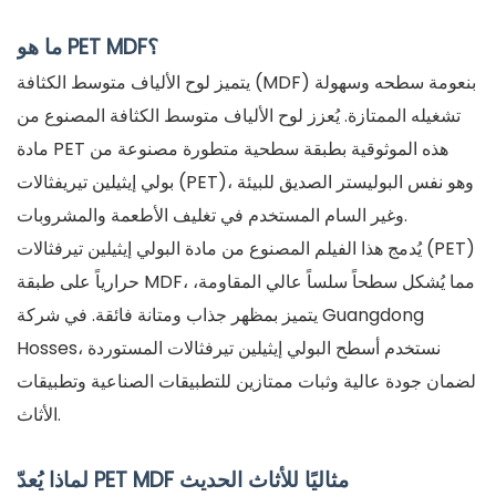
ما هو PET MDF؟
يتميز لوح الألياف متوسط ​​الكثافة (MDF) بنعومة سطحه وسهولة
تشغيله الممتازة. يُعزز لوح الألياف متوسط ​​الكثافة المصنوع من
مادة PET هذه الموثوقية بطبقة سطحية متطورة مصنوعة من
بولي إيثيلين تيريفثالات (PET)، وهو نفس البوليستر الصديق للبيئة
وغير السام المستخدم في تغليف الأطعمة والمشروبات.
يُدمج هذا الفيلم المصنوع من مادة البولي إيثيلين تيرفثالات (PET)
حرارياً على طبقة MDF، مما يُشكل سطحاً سلساً عالي المقاومة،
يتميز بمظهر جذاب ومتانة فائقة. في شركة Guangdong
Hosses، نستخدم أسطح البولي إيثيلين تيرفثالات المستوردة
لضمان جودة عالية وثبات ممتازين للتطبيقات الصناعية وتطبيقات
الأثاث.
لماذا يُعدّ PET MDF مثاليًا للأثاث الحديث