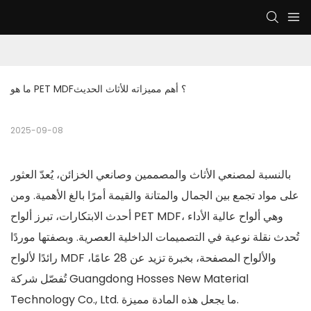
ما هو PET MDF؟ أهم مميزاته للأثاث الحديث
2025-09-08
بالنسبة لمصنعي الأثاث والمصممين وصانعي الخزائن، يُعدّ العثور
على مواد تجمع بين الجمال والمتانة والقيمة أمرًا بالغ الأهمية. ومن
أحدث الابتكارات، تبرز ألواح PET MDF، وهي ألواح عالية الأداء
تُحدث نقلة نوعية في التصميمات الداخلية العصرية. وبصفتها موردًا
رائدًا لألواح MDF والألواح المصفحة، بخبرة تزيد عن 28 عامًا،
تُفصّل شركة Guangdong Hosses New Material
Technology Co., Ltd. ما يجعل هذه المادة مميزة.