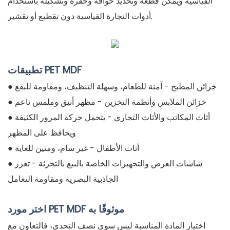
القياسية ويمكن قطعه وتحديد حوافه وحفره وتشكيله باستخدام
أدوات النجارة القياسية دون تقطيع أو تقشير.
تطبيقات PET MDF
● خزائن المطبخ - آمنة للطعام، وسهلة التنظيف، ومقاومة للبقع
● خزائن الملابس وأنظمة التخزين - مظهر أنيق وملمس ناعم
● أثاث المكاتب والأثاث التجاري - يتحمل حركة المرور الكثيفة
ويحافظ على المظهر
● أثاث الأطفال - غير سام، ومتين للغاية
● شاشات العرض والتجهيزات الخاصة بالبيع بالتجزئة - تعزز
الجاذبية البصرية ومقاومة التعامل
اختر مورد PET MDF موثوقًا به
اختيار المادة المناسبة ليس سوى نصف التحدي، فالتعاون مع