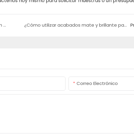
áctenos hoy mismo para solicitar muestras o un presupue
Guangdong Haosaisi Asiste al Archidex 2025 en Malasia
¿Cómo utilizar acabados mate y brillante para crear una casa minimalista?
P
Correo Electrónico