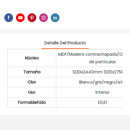
Detalle Del Producto
MDF/Madera contrachapada/OSB/T
Núcleo
de partículas
Tamaño
1220x2440mm 1220x2750m
Olor
Blanco/gris/negro/etc.
Uso
Interior
Formaldehído
E0,E1