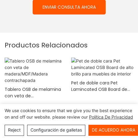
ENVIAR CONSULTA AHORA
Productos Relacionados
Pet de doble cara Pet
Tablero OSB de melamina
Lamincated OSB Board de
con veta de
alto brillo para muebles de
madera/MDF/Madera
interior
contrachapada
We use cookies to ensure that we give you the best experience
on and off our website. please review our
Política De Privacidad
Junta de Haosaisi 2024
Derechos de autor©
|
Mapa del
sitio
|
Política de privacidad
Reject
Configuración de galletas
DE ACUERDO AHORA