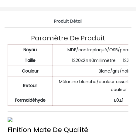
Produit Détail
Paramètre De Produit
Noyau
MDF/contreplaqué/OSB/panneau
Taille
1220x2440millimètre 1220x2
Couleur
Blanc/gris/noir/e
Mélanine blanche/couleur assortie,
Retour
couleur
Formaldéhyde
E0,E1
Finition Mate De Qualité