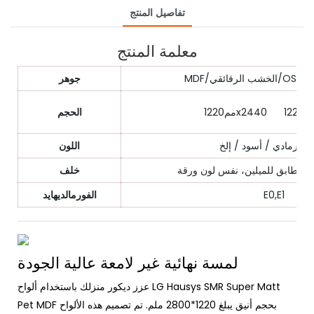
تفاصيل المنتج
معلمة المنتج
يمات
جوهر
الحجم
 / رمادي / أسود / إلخ
اللون
خلف
E0,E1
الفورمالديهايد
لمسة نهائية غير لامعة عالية الجودة
عزز ديكور منزلك باستخدام ألواح LG Hausys SMR Super Matt
Pet MDF بحجم أنيق يبلغ 1220*2800 ملم. تم تصميم هذه الألواح