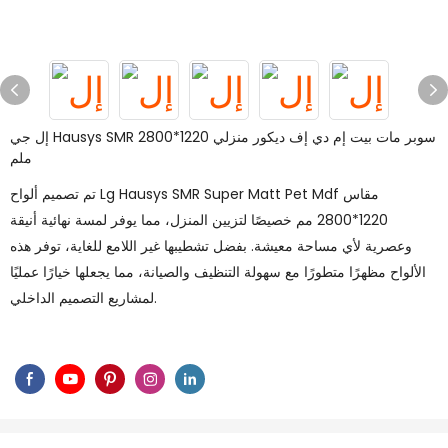
إل جي Hausys SMR سوبر مات بيت إم دي إف ديكور منزلي 1220*2800
ملم
تم تصميم ألواح Lg Hausys SMR Super Matt Pet Mdf مقاس
1220*2800 مم خصيصًا لتزيين المنزل، مما يوفر لمسة نهائية أنيقة
وعصرية لأي مساحة معيشة. بفضل تشطيبها غير اللامع للغاية، توفر هذه
الألواح مظهرًا متطورًا مع سهولة التنظيف والصيانة، مما يجعلها خيارًا عمليًا
لمشاريع التصميم الداخلي.