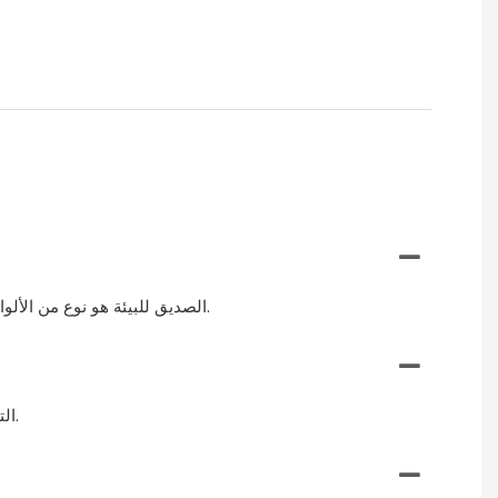
لوح MDF الصديق للبيئة هو نوع من الألواح الليفية متوسطة الكثافة التي يتم تصنيعها من ألياف الخشب المعاد تدويرها ولا تحتوي على مواد كيميائية أو سموم ضارة.
لوح MDF الصديق للبيئة من الصين مصنوع بمواد وطرق إنتاج مستدامة، مما يجعله خيارًا أكثر صداقة للبيئة مقارنة بألواح MDF التقليدية.