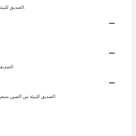
يمكن استخدام لوح MDF الصديق للبيئة في مجموعة متنوعة من مشاريع الديكور المنزلي، مثل ألواح الجدران، والأرفف، والخزائن، وصناعة الأثاث.
نعم، السطح الأملس للوحة MDF الصديقة للبيئة يجعل من السهل طلاءها أو صبغها أو تخصيصها بتشطيبات زخرفية تناسب نمط ديكور منزلك.
يمكنك شراء لوح MDF الصديق للبيئة من الصين بسعر رخيص من تجار التجزئة عبر الإنترنت، أو متاجر تحسين المنازل، أو مباشرة من الشركات المصنعة في الصين.