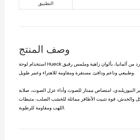
التطبيق
وصف المنتج
استخدام لوحة Hueck الفولاذية والوجه النهائي المستورد من ألمانيا، بألوان زاهية وملمس رقيق
وطبيعي وناعم ودافئ. مستقرة ومقاومة للاهتراء وعمر طويل.
ر النيوزيلندي، امتصاص ممتاز للصوت وأداء عزل الصوت، صلابة
كل والخدش، قوة تثبيت الأظافر مماثلة للخشب الصلب، مثبطات
اللهب ومقاومة للرطوبة.