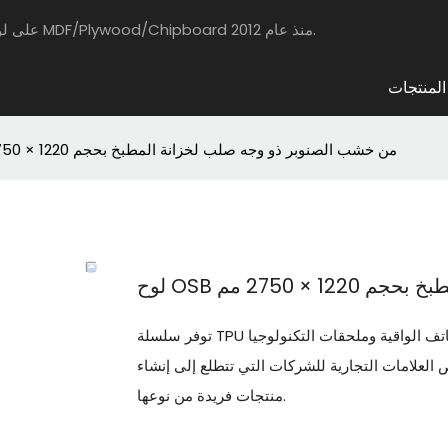
يركز مجلس HAOSAISI على لوحات مغلفة بالحيوانات الأليفة عالية الجودة مع MDF/Plywood/Chipboard منذ عام 2012.
المنتجات
لوح OSB من خشب الصنوبر ذو وجه صلب لخزانة المطبخ بحجم 1220 × 2750 مم
122 × 2750 مم
توفر سلسلة TPU مرونة فائقة ومقاومة للصدمات، مما يجعلها مثالية لحافظات الهاتف الواقية وملحقات التكنولوجيا
 العلامات التجارية للشركات التي تتطلع إلى إنشاء
منتجات فريدة من نوعها.