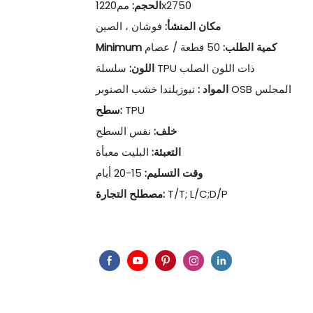
مم1220x2750
الحجم:
مكان المنشأ:
فوشان ، الصين
Minimum كمية الطلب:
50 قطعة / عصام
سلسلة TPU ذات اللون الصلب
اللون:
نيوزيلندا خشب الصنوبر OSB المجلس
المواد :
TPU
سطح:
خلف:
نفس السطح
التعبئة:
البليت معبأة
وقت التسليم:
15-20 أيام
T/T; L/C;D/P
مصطلح التجارة: