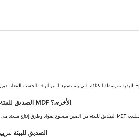
كيف يختلف لوح MDF الصديق للبيئة من الصين عن ألواح MDF الأخرى؟
كيف يمكنني استخدام لوح MDF الصديق لل