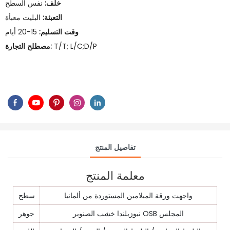
خلف:
نفس السطح
التعبئة:
البليت معبأة
وقت التسليم:
15-20 أيام
T/T; L/C;D/P
مصطلح التجارة:
تفاصيل المنتج
معلمة المنتج
واجهت ورقة الميلامين المستوردة من ألمانيا
سطح
نيوزيلندا خشب الصنوبر OSB المجلس
جوهر