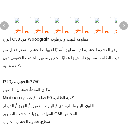
ألواح OSB من Woodgrain مقاومة للهب والرطوبة
توفر القشرة الخشبية لدينا مظهرًا أصليًا لحبيبات الخشب بسعر فعال من
حيث التكلفة، مما يجعلها خيارًا عمليًا لتحقيق مظهر الخشب الحقيقي دون
تكلفة عالية
مم1220x2750
الحجم:
مكان المنشأ:
فوشان ، الصين
Minimum كمية الطلب:
50 قطعة / عصام
اللون:
البلوط الرمادي / البلوط العميق / الجوز / الدردار
نيوزيلندا خشب الصنوبر OSB المجلس
المواد :
سطح:
قشرة الخشب الحبوب