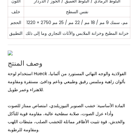
البلوط الرمادي / البلوط العميق / الجوز / الدردار
اللون
نفس السطح
خلف
1220 × 2750 مم، سمك 9 مم / 18 مم / 22 مم / 25 مم
الحجم
خزانة المطبخ وخزانة الملابس والأثاث التجاري وما إلى ذلك
التطبيق
وصف المنتج
استخدام لوحة Hueck الفولاذية والوجه النهائي المستورد من ألمانيا،
بألوان زاهية وملمس رقيق وطبيعي وناعم ودافئ. مستقرة ومقاومة
للاهتراء وعمر طويل.
المادة الأساسية: خشب الصنوبر النيوزيلندي، امتصاص ممتاز للصوت
وأداء عزل الصوت، صلابة سطحية عالية، مقاومة قوية للتآكل
والخدش، قوة تثبيت الأظافر مماثلة للخشب الصلب، مثبطات اللهب
ومقاومة للرطوبة.