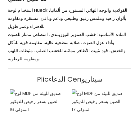
استخدام لوحة Hueck الفولاذية والوجه النهائي المستورد من ألمانيا،
بألوان زاهية وملمس رقيق وطبيعي وناعم ودافئ. مستقرة ومقاومة
للاهتراء وعمر طويل.
المادة الأساسية: خشب الصنوبر النيوزيلندي، امتصاص ممتاز للصوت
وأداء عزل الصوت، صلابة سطحية عالية، مقاومة قوية للتآكل
والخدش، قوة تثبيت الأظافر مماثلة للخشب الصلب، مثبطات اللهب
ومقاومة للرطوبة.
Plicالدعاء Cenسيناريو