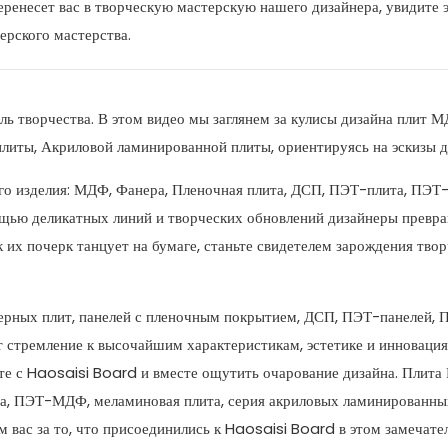
еренесет вас в творческую мастерскую нашего дизайнера, увидите 
ерского мастерства.
ль творчества. В этом видео мы заглянем за кулисы дизайна плит 
ты, Акриловой ламинированной плиты, ориентируясь на эскизы ди
ого изделия: МДФ, Фанера, Пленочная плита, ДСП, ПЭТ-плита, ПЭ
щью деликатных линий и творческих обновлений дизайнеры превр
их почерк танцует на бумаге, станьте свидетелем зарождения твор
анерных плит, панелей с пленочным покрытием, ДСП, ПЭТ-панелей
 стремление к высочайшим характеристикам, эстетике и инновация
те с Haosaisi Board и вместе ощутить очарование дизайна. Плита
а, ПЭТ-МДФ, меламиновая плита, серия акриловых ламинированных
м вас за то, что присоединились к Haosaisi Board в этом замечат