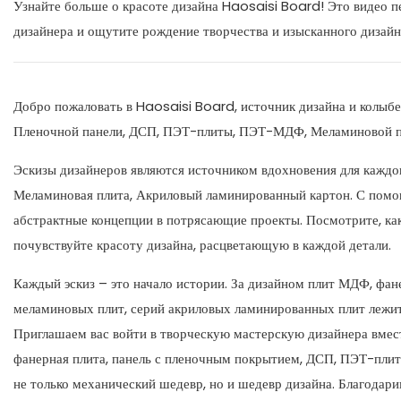
Узнайте больше о красоте дизайна Haosaisi Board! Это видео п
дизайнера и ощутите рождение творчества и изысканного дизайн
Добро пожаловать в Haosaisi Board, источник дизайна и колыбе
Пленочной панели, ДСП, ПЭТ-плиты, ПЭТ-МДФ, Меламиновой пли
Эскизы дизайнеров являются источником вдохновения для кажд
Меламиновая плита, Акриловый ламинированный картон. С помо
абстрактные концепции в потрясающие проекты. Посмотрите, как 
почувствуйте красоту дизайна, расцветающую в каждой детали.
Каждый эскиз – это начало истории. За дизайном плит МДФ, ф
меламиновых плит, серий акриловых ламинированных плит лежит
Приглашаем вас войти в творческую мастерскую дизайнера вмес
фанерная плита, панель с пленочным покрытием, ДСП, ПЭТ-плит
не только механический шедевр, но и шедевр дизайна. Благодари