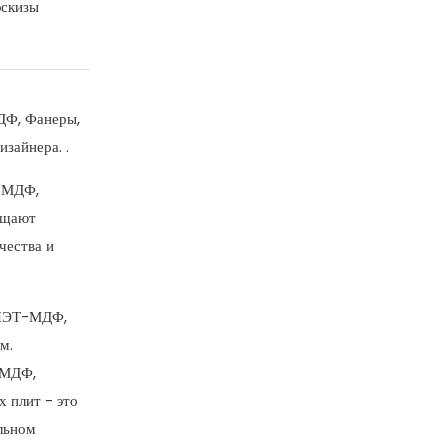
эскизы
МДФ, Фанеры,
зайнера. .
Т-МДФ,
ащают
чества и
, ПЭТ-МДФ,
м.
 МДФ,
 плит - это
ельном