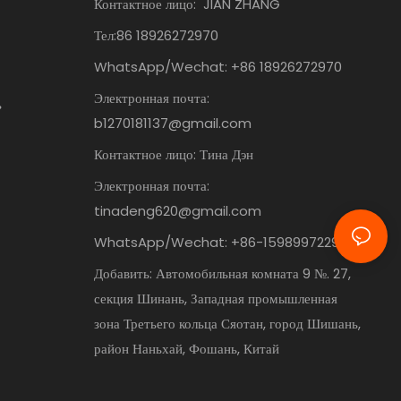
Контактное лицо:
JIAN ZHANG
Тел:86
18926272970
WhatsApp/Wechat: +86 18926272970
Электронная почта:
ь
b1270181137@gmail.com
Контактное лицо: Тина Дэн
Электронная почта:
tinadeng620@gmail.com
WhatsApp/Wechat: +86-15989972295
Добавить: Автомобильная комната 9 №. 27,
секция Шинань, Западная промышленная
зона Третьего кольца Сяотан, город Шишань,
район Наньхай, Фошань, Китай