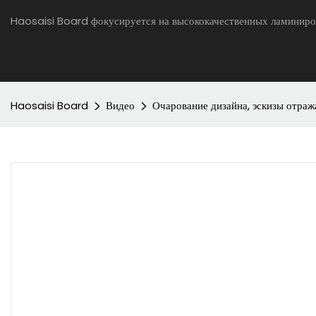
Haosaisi Board фокусируется на высококачественных ламиниро
Haosaisi Board
Видео
Очарование дизайна, эскизы отраж